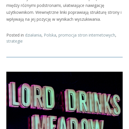
między różnymi podstronami, ułatwiające nawigację
użytkownikom. Wewnętrzne linki poprawiają strukturę strony i
wpływają na jej pozycję w wynikach wyszukiwania.
Posted in
działania
,
Polska
,
promocja stron internetowych
,
strategie