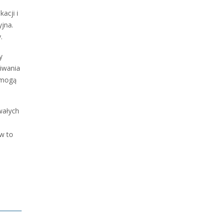
acji i
yjna.
.
y
kiwania
 mogą
wałych
w to