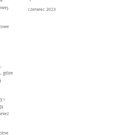
ne
owej.
czerwiec 2023
czowe
,
, gdzie
ą
y i
gą
wnież
totne