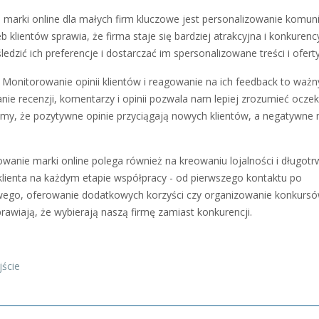
arki online dla małych firm kluczowe jest personalizowanie komunik
 klientów sprawia, że firma staje się bardziej atrakcyjna i konkurenc
ledzić ich preferencje i dostarczać im spersonalizowane treści i oferty
Monitorowanie opinii klientów i reagowanie na ich feedback to ważn
ie recenzji, komentarzy i opinii pozwala nam lepiej zrozumieć ocze
ajmy, że pozytywne opinie przyciągają nowych klientów, a negatywne
anie marki online polega również na kreowaniu lojalności i długotr
o klienta na każdym etapie współpracy - od pierwszego kontaktu po
owego, oferowanie dodatkowych korzyści czy organizowanie konkursó
sprawiają, że wybierają naszą firmę zamiast konkurencji.
ście