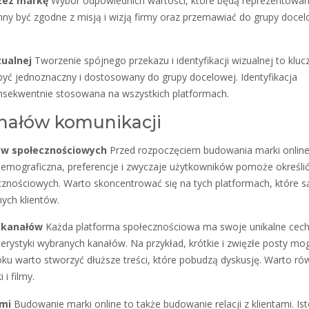
zez markę
Wybór odpowiednich wartości, które będą reprezentowa
inny być zgodne z misją i wizją firmy oraz przemawiać do grupy docel
zualnej
Tworzenie spójnego przekazu i identyfikacji wizualnej to klu
być jednoznaczny i dostosowany do grupy docelowej. Identyfikacja
konsekwentnie stosowana na wszystkich platformach.
nałów komunikacji
ów społecznościowych
Przed rozpoczęciem budowania marki online
demograficzna, preferencje i zwyczaje użytkowników pomoże określić
znościowych. Warto skoncentrować się na tych platformach, które s
ych klientów.
 kanałów
Każda platforma społecznościowa ma swoje unikalne cech
erystyki wybranych kanałów. Na przykład, krótkie i zwięzłe posty mo
ku warto stworzyć dłuższe treści, które pobudzą dyskusję. Warto ró
i filmy.
ami
Budowanie marki online to także budowanie relacji z klientami. Is