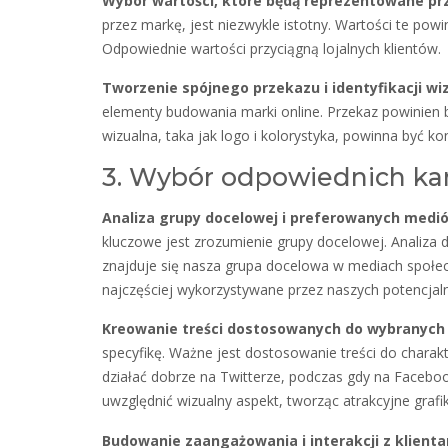
Wybór wartości, które będą reprezentowane pr
przez markę, jest niezwykle istotny. Wartości te pow
Odpowiednie wartości przyciągną lojalnych klientów.
Tworzenie spójnego przekazu i identyfikacji wi
elementy budowania marki online. Przekaz powinien 
wizualna, taka jak logo i kolorystyka, powinna być 
3. Wybór odpowiednich ka
Analiza grupy docelowej i preferowanych medi
kluczowe jest zrozumienie grupy docelowej. Analiza 
znajduje się nasza grupa docelowa w mediach społec
najczęściej wykorzystywane przez naszych potencjaln
Kreowanie treści dostosowanych do wybranych
specyfikę. Ważne jest dostosowanie treści do charakt
działać dobrze na Twitterze, podczas gdy na Faceboo
uwzględnić wizualny aspekt, tworząc atrakcyjne grafiki 
Budowanie zaangażowania i interakcji z klient