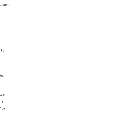
owanie
wać
ów.
sce
 o
tów