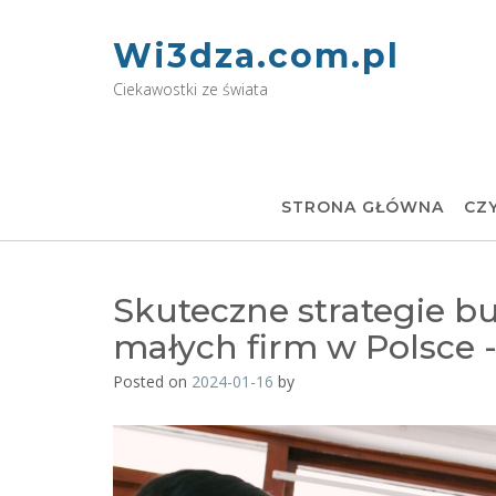
Skip
to
Wi3dza.com.pl
content
Ciekawostki ze świata
STRONA GŁÓWNA
CZ
Skuteczne strategie b
małych firm w Polsce 
Posted on
2024-01-16
by